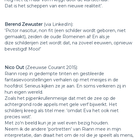
Dat is het scheppen van een nieuwe realiteit’.
Berend Zewuster
(via LinkedIn):
‘Pictor nascitur, non fit (een schilder wordt geboren, niet
gemaakt), zeiden de oude Romeinen al! En als je
dize schilderijen ziet wordt dat, na zoveel eeuwen, opnieuw
bevestigd! Mooi!’
Nico Out
(Zeeuwse Courant 2015):
Riann roep in gedempte tinten en gestileerde
fantasievoorstellingen verhalen op met meisjes in de
hoofdrol. Serieus kijken ze je aan. En soms verkeren zij in
hun eigen wereld.
Zoals het pijpenkrullenmeisje dat met de zee op de
achtergrond rode appels met gele verf bijwerkt. Het
schilderij kreeg als titel mee: 'omdat Eva het ook niet
precies wist'.
Met zo'n beeld kun je je wel even bezig houden.
Neem ik de andere 'portretten' van Riann mee in mijn
interpretatie, dan draait het om de rol die je speelt als mens,