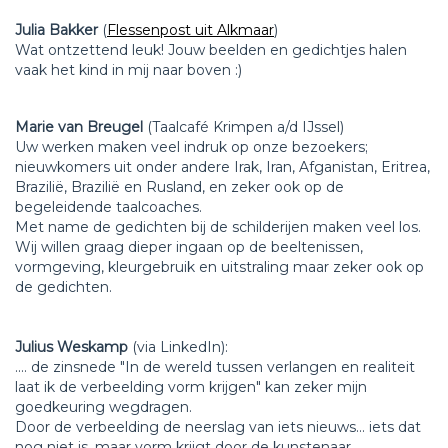
Julia Bakker
(
Flessenpost uit Alkmaar
)
Wat ontzettend leuk! Jouw beelden en gedichtjes halen
vaak het kind in mij naar boven :)
Marie van Breugel
(Taalcafé Krimpen a/d IJssel)
Uw werken maken veel indruk op onze bezoekers;
nieuwkomers uit onder andere Irak, Iran, Afganistan, Eritrea,
Brazilië, Brazilië en Rusland, en zeker ook op de
begeleidende taalcoaches.
Met name de gedichten bij de schilderijen maken veel los.
Wij willen graag dieper ingaan op de beeltenissen,
vormgeving, kleurgebruik en uitstraling maar zeker ook op
de gedichten.
Julius Weskamp
(via LinkedIn):
.... de zinsnede "In de wereld tussen verlangen en realiteit
laat ik de verbeelding vorm krijgen" kan zeker mijn
goedkeuring wegdragen.
Door de verbeelding de neerslag van iets nieuws... iets dat
nog niet is, maar vorm krijgt door de kunstenaar.