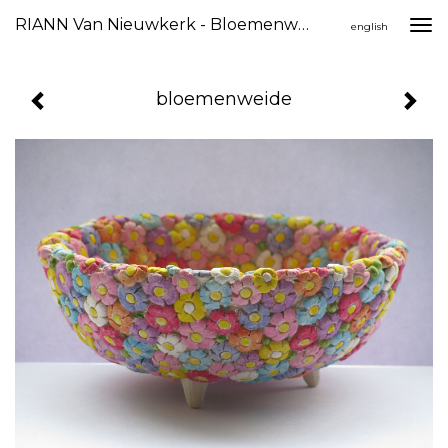
RIANN Van Nieuwkerk - Bloemenweide
Togg
english
navi
bloemenweide