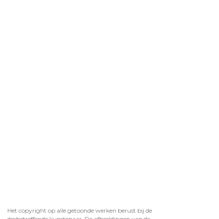
Het copyright op alle getoonde werken berust bij de
desbetreffende kunstenaar. De afbeeldingen van de