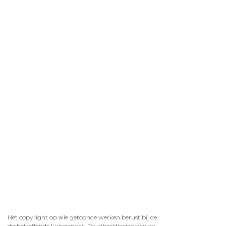
Het copyright op alle getoonde werken berust bij de
desbetreffende kunstenaar. De afbeeldingen van de