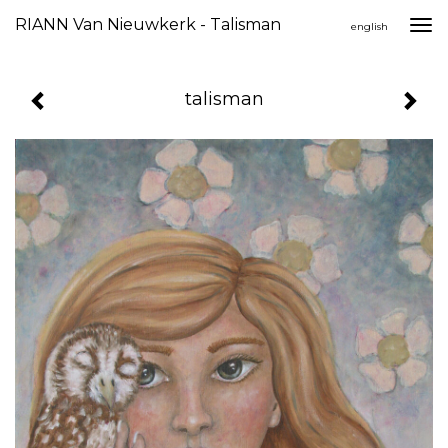
RIANN Van Nieuwkerk - Talisman
Togg
english
navi
talisman